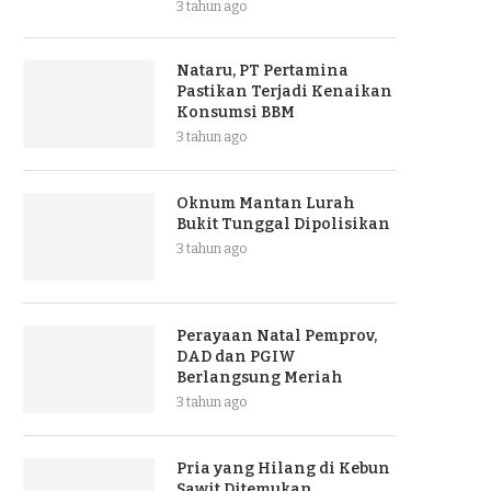
3 tahun ago
Nataru, PT Pertamina
Pastikan Terjadi Kenaikan
Konsumsi BBM
3 tahun ago
Oknum Mantan Lurah
Bukit Tunggal Dipolisikan
3 tahun ago
Perayaan Natal Pemprov,
DAD dan PGIW
Berlangsung Meriah
3 tahun ago
Pria yang Hilang di Kebun
Sawit Ditemukan