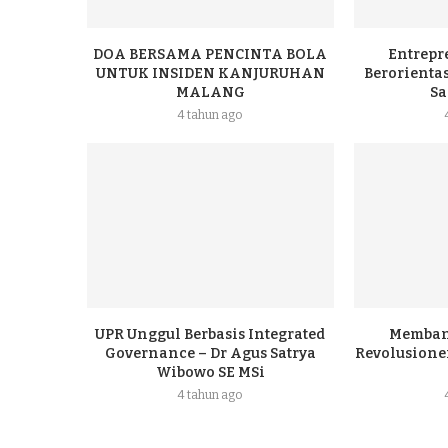
DOA BERSAMA PENCINTA BOLA
Entrepr
UNTUK INSIDEN KANJURUHAN
Berorientas
MALANG
Sa
4 tahun ago
UPR Unggul Berbasis Integrated
Memban
Governance – Dr Agus Satrya
Revolusioner
Wibowo SE MSi
4 tahun ago