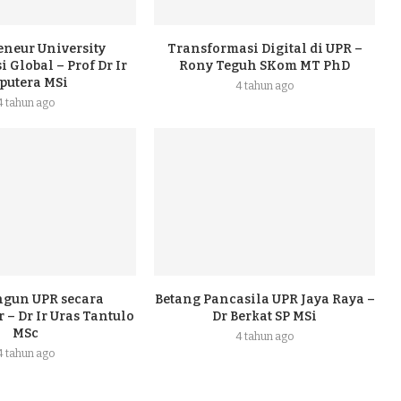
eneur University
Transformasi Digital di UPR –
i Global – Prof Dr Ir
Rony Teguh SKom MT PhD
putera MSi
4 tahun ago
4 tahun ago
gun UPR secara
Betang Pancasila UPR Jaya Raya –
 – Dr Ir Uras Tantulo
Dr Berkat SP MSi
MSc
4 tahun ago
4 tahun ago