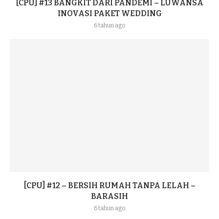
[CPU] #13 BANGKIT DARI PANDEMI – LUWANSA
INOVASI PAKET WEDDING
6 tahun ago
[CPU] #12 – BERSIH RUMAH TANPA LELAH –
BARASIH
6 tahun ago