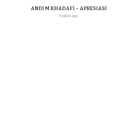
ANDI M KHADAFI – APRESIASI
5 tahun ago