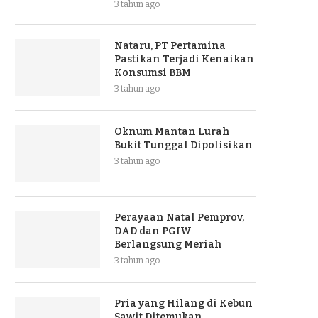
3 tahun ago
Nataru, PT Pertamina
Pastikan Terjadi Kenaikan
Konsumsi BBM
3 tahun ago
Oknum Mantan Lurah
Bukit Tunggal Dipolisikan
3 tahun ago
Perayaan Natal Pemprov,
DAD dan PGIW
Berlangsung Meriah
3 tahun ago
Pria yang Hilang di Kebun
Sawit Ditemukan