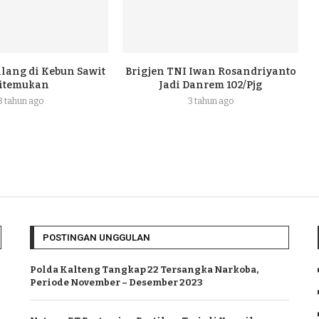
ilang di Kebun Sawit
Brigjen TNI Iwan Rosandriyanto
itemukan
Jadi Danrem 102/Pjg
3 tahun ago
3 tahun ago
POSTINGAN UNGGULAN
Polda Kalteng Tangkap 22 Tersangka Narkoba,
Periode November – Desember 2023