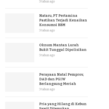
3 tahun ago
Nataru, PT Pertamina
Pastikan Terjadi Kenaikan
Konsumsi BBM
3 tahun ago
Oknum Mantan Lurah
Bukit Tunggal Dipolisikan
3 tahun ago
Perayaan Natal Pemprov,
DAD dan PGIW
Berlangsung Meriah
3 tahun ago
Pria yang Hilang di Kebun
Sawit Ditemukan