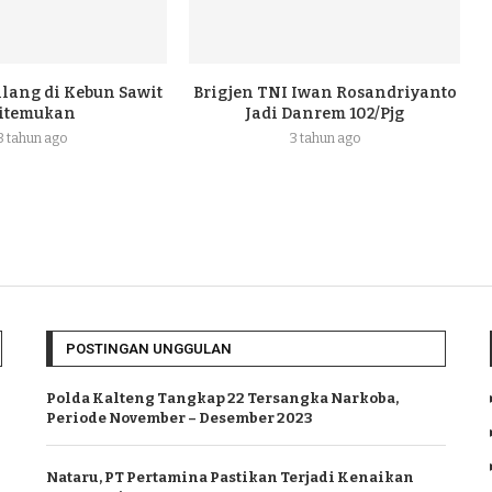
ilang di Kebun Sawit
Brigjen TNI Iwan Rosandriyanto
itemukan
Jadi Danrem 102/Pjg
3 tahun ago
3 tahun ago
POSTINGAN UNGGULAN
Polda Kalteng Tangkap 22 Tersangka Narkoba,
Periode November – Desember 2023
Nataru, PT Pertamina Pastikan Terjadi Kenaikan