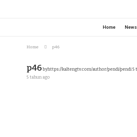
Home
News
Home
p46
p46
byhttps://kaltengtv.com/author/pendi/pendi
5 
5 tahun ago