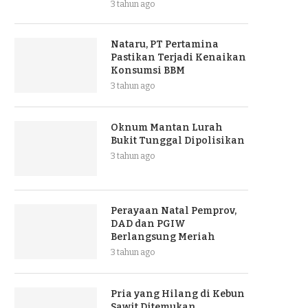
3 tahun ago
Nataru, PT Pertamina
Pastikan Terjadi Kenaikan
Konsumsi BBM
3 tahun ago
Oknum Mantan Lurah
Bukit Tunggal Dipolisikan
3 tahun ago
Perayaan Natal Pemprov,
DAD dan PGIW
Berlangsung Meriah
3 tahun ago
Pria yang Hilang di Kebun
Sawit Ditemukan