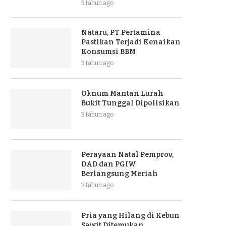
3 tahun ago
Nataru, PT Pertamina
Pastikan Terjadi Kenaikan
Konsumsi BBM
3 tahun ago
Oknum Mantan Lurah
Bukit Tunggal Dipolisikan
3 tahun ago
Perayaan Natal Pemprov,
DAD dan PGIW
Berlangsung Meriah
3 tahun ago
Pria yang Hilang di Kebun
Sawit Ditemukan