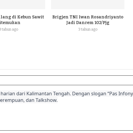
ilang di Kebun Sawit
Brigjen TNI Iwan Rosandriyanto
itemukan
Jadi Danrem 102/Pjg
3 tahun ago
3 tahun ago
harian dari Kalimantan Tengah. Dengan slogan “Pas Infonya
Perempuan, dan Talkshow.