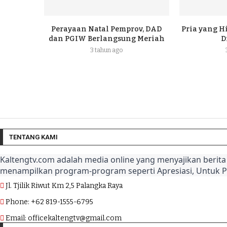
Perayaan Natal Pemprov, DAD
Pria yang H
dan PGIW Berlangsung Meriah
D
3 tahun ago
TENTANG KAMI
Kaltengtv.com adalah media online yang menyajikan berita 
menampilkan program-program seperti Apresiasi, Untuk 
Jl. Tjilik Riwut Km 2,5 Palangka Raya
Phone: +62 819-1555-6795
Email: officekaltengtv@gmail.com