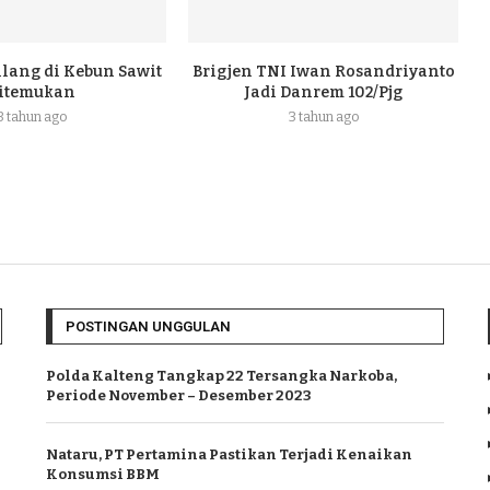
ilang di Kebun Sawit
Brigjen TNI Iwan Rosandriyanto
itemukan
Jadi Danrem 102/Pjg
3 tahun ago
3 tahun ago
POSTINGAN UNGGULAN
Polda Kalteng Tangkap 22 Tersangka Narkoba,
Periode November – Desember 2023
Nataru, PT Pertamina Pastikan Terjadi Kenaikan
Konsumsi BBM