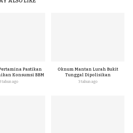
AY ALSO LIKE
 Pertamina Pastikan
Oknum Mantan Lurah Bukit
naikan Konsumsi BBM
Tunggal Dipolisikan
3 tahun ago
3 tahun ago