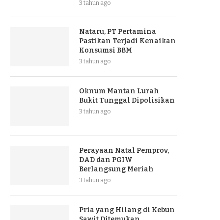
3 tahun ago
Nataru, PT Pertamina
Pastikan Terjadi Kenaikan
Konsumsi BBM
3 tahun ago
Oknum Mantan Lurah
Bukit Tunggal Dipolisikan
3 tahun ago
Perayaan Natal Pemprov,
DAD dan PGIW
Berlangsung Meriah
3 tahun ago
Pria yang Hilang di Kebun
Sawit Ditemukan