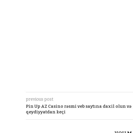
previous post
Pin Up AZ Casino rəsmi veb saytına daxil olun və
qeydiyyatdan keçi