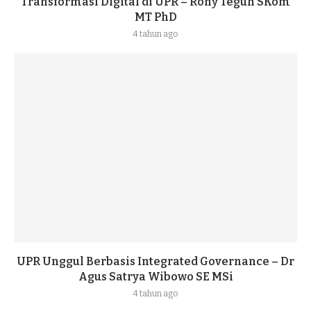
Transformasi Digital di UPR – Rony Teguh SKom
MT PhD
4 tahun ago
UPR Unggul Berbasis Integrated Governance – Dr
Agus Satrya Wibowo SE MSi
4 tahun ago