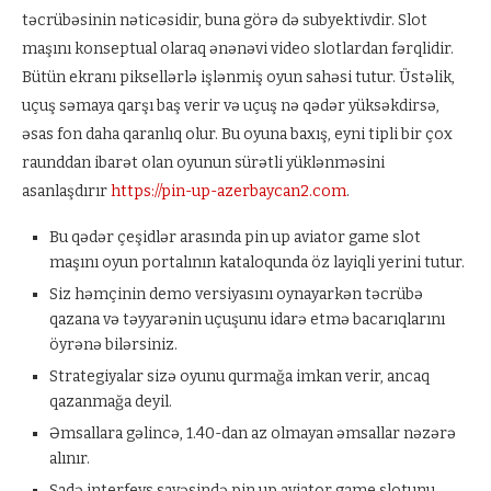
təcrübəsinin nəticəsidir, buna görə də subyektivdir. Slot
maşını konseptual olaraq ənənəvi video slotlardan fərqlidir.
Bütün ekranı piksellərlə işlənmiş oyun sahəsi tutur. Üstəlik,
uçuş səmaya qarşı baş verir və uçuş nə qədər yüksəkdirsə,
əsas fon daha qaranlıq olur. Bu oyuna baxış, eyni tipli bir çox
raunddan ibarət olan oyunun sürətli yüklənməsini
asanlaşdırır
https://pin-up-azerbaycan2.com
.
Bu qədər çeşidlər arasında pin up aviator game slot
maşını oyun portalının kataloqunda öz layiqli yerini tutur.
Siz həmçinin demo versiyasını oynayarkən təcrübə
qazana və təyyarənin uçuşunu idarə etmə bacarıqlarını
öyrənə bilərsiniz.
Strategiyalar sizə oyunu qurmağa imkan verir, ancaq
qazanmağa deyil.
Əmsallara gəlincə, 1.40-dan az olmayan əmsallar nəzərə
alınır.
Sadə interfeys sayəsində pin up aviator game slotunu