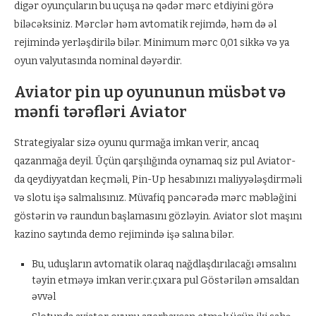
digər oyunçuların bu uçuşa nə qədər mərc etdiyini görə
biləcəksiniz. Mərclər həm avtomatik rejimdə, həm də əl
rejimində yerləşdirilə bilər. Minimum mərc 0,01 sikkə və ya
oyun valyutasında nominal dəyərdir.
Aviator pin up oyununun müsbət və
mənfi tərəfləri Aviator
Strategiyalar sizə oyunu qurmağa imkan verir, ancaq
qazanmağa deyil. Üçün qarşılığında oynamaq siz pul Aviator-
da qeydiyyatdan keçməli, Pin-Up hesabınızı maliyyələşdirməli
və slotu işə salmalısınız. Müvafiq pəncərədə mərc məbləğini
göstərin və raundun başlamasını gözləyin. Aviator slot maşını
kazino saytında demo rejimində işə salına bilər.
Bu, uduşların avtomatik olaraq nağdlaşdırılacağı əmsalını
təyin etməyə imkan verir.çıxara pul Göstərilən əmsaldan
əvvəl