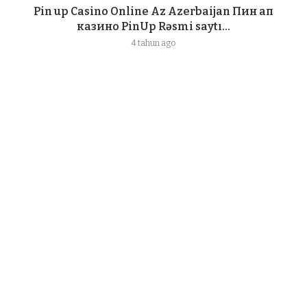
Pin up Casino Online Az Azerbaijan Пин ап
казино PinUp Rəsmi saytı...
4 tahun ago