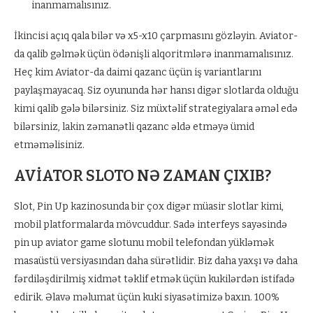
inanmamalısınız.
İkincisi açıq qala bilər və x5-x10 çarpmasını gözləyin. Aviator-
da qalib gəlmək üçün ödənişli alqoritmlərə inanmamalısınız.
Heç kim Aviator-da daimi qazanc üçün iş variantlarını
paylaşmayacaq. Siz oyununda hər hansı digər slotlarda olduğu
kimi qalib gələ bilərsiniz. Siz müxtəlif strategiyalara əməl edə
bilərsiniz, lakin zəmanətli qazanc əldə etməyə ümid
etməməlisiniz.
AVİATOR SLOTO NƏ ZAMAN ÇIXIB?
Slot, Pin Up kazinosunda bir çox digər müasir slotlar kimi,
mobil platformalarda mövcuddur. Sadə interfeys sayəsində
pin up aviator game slotunu mobil telefondan yükləmək
masaüstü versiyasından daha sürətlidir. Biz daha yaxşı və daha
fərdiləşdirilmiş xidmət təklif etmək üçün kukilərdən istifadə
edirik. Əlavə məlumat üçün kuki siyasətimizə baxın. 100%