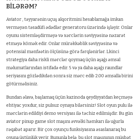
BİLƏRƏM?
Aviator , təyyarənin uçuş alqoritmini hesablamağa imkan
verməyən təsadüfi ədədlər generatoru üzərində işləyir. Onlar
oyunu sistemləşdirməyə və xərclərin səviyyəsinə nəzarət
etməyə kömək edir. Onlar mürəkkəblik səviyyəsinə və
potensial mənfəətin ölçüsünə görə fərqlənirlər. Lkinci
strategiya daha riskli mərclər qoymaq üçün aşağı əmsal
məlumatlarından istifadə edir. 5 və ya daha aşağı raundlar
seriyasını gözlədikdən sonra siz mərc edib 2.00 əmsalla birini
götürməlisiniz.
Bundan əlavə, başlamaq üçün kazinoda qeydiyyatdan keçməyə
ehtiyac yoxdur, siz pulsuz oynaya bilərsiniz! Slot oyun pulu ilə
mərclərin edildiyi demo versiyası ilə təchiz edilmişdir. Bu gün
aviator pinup game slot maşını əvvəlki həmkarı ilə uğurla
rəqabət aparır. Bir çox oyunçu funksiyasına əsaslanaraq bu
oyuna üstünlük verir. Bununla belə, bu slot maşınının müsbət