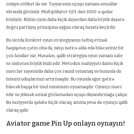
onlayn söhbət də var. Təyyarənin uçuşu zamanı əmsallar
ekranda görünür. Multiplikator 0,01-dən 1000-ə qədər
böyüyür. Bütün oyun daha kiçik dəyərdən daha böyük dəyərə
doğru partlayış prinsipinə uyğun olaraq həyata keçirilir.
Bu slotda konkret oyun strategiyasını tətbiq etmək
həqiqətən çətin olsa da, yaxşı nəticə əldə edə biləcəyiniz bir
çox fəndlər var. Məsələn, qalib strategiya oyun zamanı səbr
və nisbətən böyük büdcədir. Metodun mahiyyəti daimi kiçik
mərclər sayəsində daha çox raund oynamaq və bununla da
ümumi uduşlarınızı artırmaqdır. Bu oyunda uğur gətirə
biləcək başqa bir üsul minimum oynamaqdır. Oyunçu mərc
edir və yüksək əmsal gözləmədən uçuşu dayandırmağa çalışır.
Bu vəziyyətdə qələbə kiçik olacaq, amma yenə də oyunçu qalib
olaraq qalır.
Aviator game Pin Up onlayn oynayın!