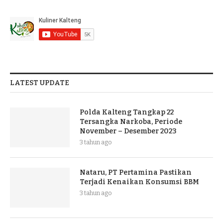
LATEST UPDATE
Polda Kalteng Tangkap 22
Tersangka Narkoba, Periode
November – Desember 2023
3 tahun ago
Nataru, PT Pertamina Pastikan
Terjadi Kenaikan Konsumsi BBM
3 tahun ago