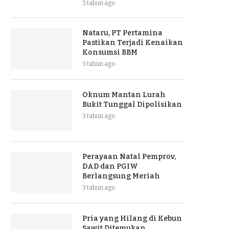
3 tahun ago
Nataru, PT Pertamina
Pastikan Terjadi Kenaikan
Konsumsi BBM
3 tahun ago
Oknum Mantan Lurah
Bukit Tunggal Dipolisikan
3 tahun ago
Perayaan Natal Pemprov,
DAD dan PGIW
Berlangsung Meriah
3 tahun ago
Pria yang Hilang di Kebun
Sawit Ditemukan