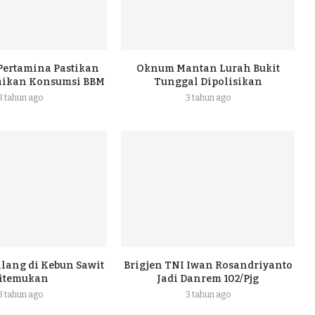
 Pertamina Pastikan
Oknum Mantan Lurah Bukit
naikan Konsumsi BBM
Tunggal Dipolisikan
3 tahun ago
3 tahun ago
ilang di Kebun Sawit
Brigjen TNI Iwan Rosandriyanto
itemukan
Jadi Danrem 102/Pjg
3 tahun ago
3 tahun ago