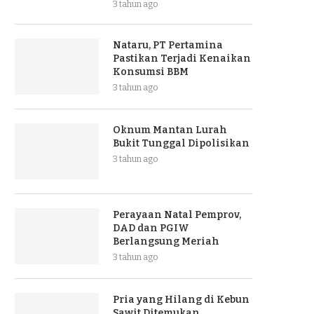
3 tahun ago
Nataru, PT Pertamina
Pastikan Terjadi Kenaikan
Konsumsi BBM
3 tahun ago
Oknum Mantan Lurah
Bukit Tunggal Dipolisikan
3 tahun ago
Perayaan Natal Pemprov,
DAD dan PGIW
Berlangsung Meriah
3 tahun ago
Pria yang Hilang di Kebun
Sawit Ditemukan