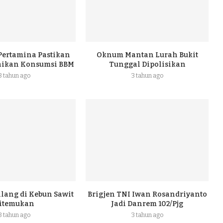
 Pertamina Pastikan
Oknum Mantan Lurah Bukit
naikan Konsumsi BBM
Tunggal Dipolisikan
3 tahun ago
3 tahun ago
ilang di Kebun Sawit
Brigjen TNI Iwan Rosandriyanto
itemukan
Jadi Danrem 102/Pjg
3 tahun ago
3 tahun ago