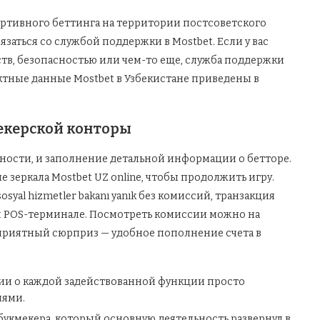
ортивного беттинга на территории постсоветского
заться со службой поддержки в Mostbet. Если у вас
тв, безопасностью или чем-то еще, служба поддержки
актные данные Mostbet в Узбекистане приведены в
екерской конторы
ности, и заполнение детальной информации о бетторе.
е зеркала Mostbet UZ online, чтобы продолжить игру.
yal hizmetler bakanı yanık без комиссий, транзакция
и POS-терминале. Посмотреть комиссии можно на
приятный сюрприз — удобное пополнение счета в
ии о каждой задействованной функции просто
иями.
 букмекера, который основную деятельность развернул в