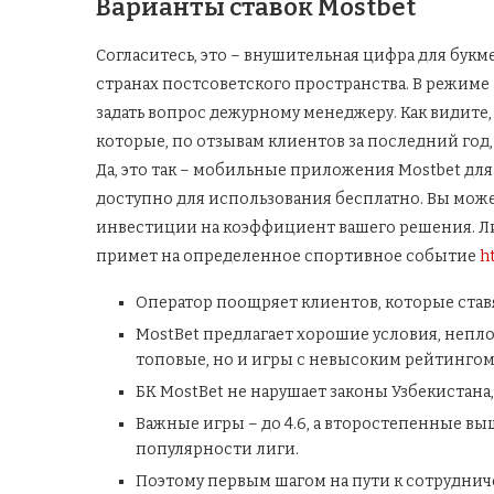
Варианты ставок Mostbet
Согласитесь, это – внушительная цифра для букм
странах постсоветского пространства. В режиме 
задать вопрос дежурному менеджеру. Как видите,
которые, по отзывам клиентов за последний год
Да, это так – мобильные приложения Mostbet для
доступно для использования бесплатно. Вы може
инвестиции на коэффициент вашего решения. Лин
примет на определенное спортивное событие
h
Оператор поощряет клиентов, которые став
MostBet предлагает хорошие условия, непл
топовые, но и игры с невысоким рейтингом
БК MostBet не нарушает законы Узбекистана,
Важные игры – до 4.6, а второстепенные выш
популярности лиги.
Поэтому первым шагом на пути к сотрудниче