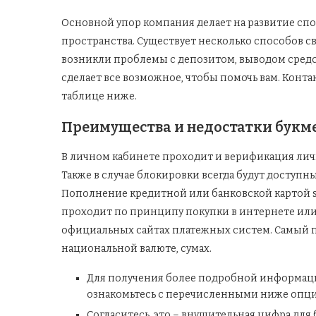
Основной упор компания делает на развитие сп
пространства. Существует несколько способов свя
возникли проблемы с депозитом, выводом средс
сделает все возможное, чтобы помочь вам. Конт
таблице ниже.
Преимущества и недостатки букм
В личном кабинете проходит и верификация лич
Также в случае блокировки всегда будут доступны
Пополнение кредитной или банковской картой sos
проходит по принципу покупки в интернете ил
официальных сайтах платежных систем. Самый 
национальной валюте, сумах.
Для получения более подробной информац
ознакомьтесь с перечисленными ниже опц
Согласитесь, это – внушительная цифра для