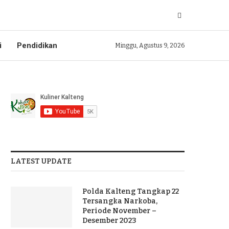
i
Pendidikan
Minggu, Agustus 9, 2026
LATEST UPDATE
Polda Kalteng Tangkap 22
Tersangka Narkoba,
Periode November –
Desember 2023