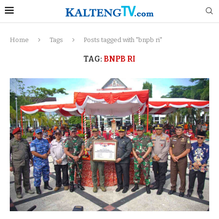
Home
Tags
Posts tagged with "bnpb ri"
TAG:
BNPB RI