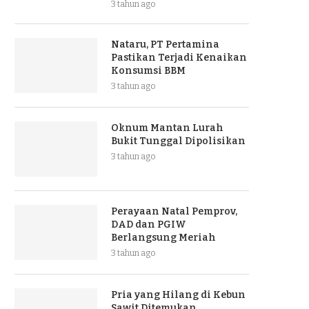
3 tahun ago
Nataru, PT Pertamina
Pastikan Terjadi Kenaikan
Konsumsi BBM
3 tahun ago
Oknum Mantan Lurah
Bukit Tunggal Dipolisikan
3 tahun ago
Perayaan Natal Pemprov,
DAD dan PGIW
Berlangsung Meriah
3 tahun ago
Pria yang Hilang di Kebun
Sawit Ditemukan