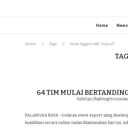
Home
News
Home
Tags
Posts tagged with "esport"
TAG
64 TIM MULAI BERTANDIN
byhttps://kaltengtv.com/au
PALANGKA RAYA –Gelaran event esport yang diselengg
kualifikasi secara online mulai dilaksanakan hari ini. 