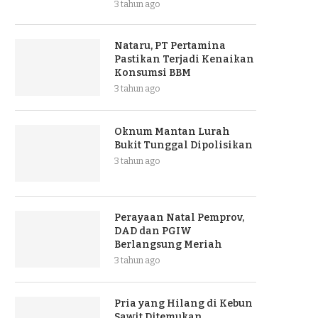
3 tahun ago
Nataru, PT Pertamina
Pastikan Terjadi Kenaikan
Konsumsi BBM
3 tahun ago
Oknum Mantan Lurah
Bukit Tunggal Dipolisikan
3 tahun ago
Perayaan Natal Pemprov,
DAD dan PGIW
Berlangsung Meriah
3 tahun ago
Pria yang Hilang di Kebun
Sawit Ditemukan