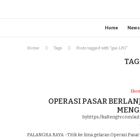
Home
News
Home
Tags
Posts tagged with "gas LPG"
TAG
Eko
OPERASI PASAR BERLAN
MENG
byhttps://kaltengtv.com/au
PALANGKA RAYA –Titik ke lima gelaran Operasi Pasar 