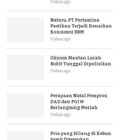
3 tahun ago
Nataru, PT Pertamina
Pastikan Terjadi Kenaikan
Konsumsi BBM
3 tahun ago
Oknum Mantan Lurah
Bukit Tunggal Dipolisikan
3 tahun ago
Perayaan Natal Pemprov,
DAD dan PGIW
Berlangsung Meriah
3 tahun ago
Pria yang Hilang di Kebun
Sawit Ditemukan