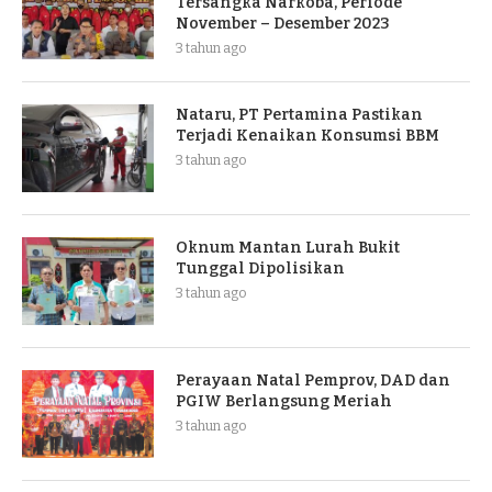
Tersangka Narkoba, Periode
November – Desember 2023
3 tahun ago
Nataru, PT Pertamina Pastikan
Terjadi Kenaikan Konsumsi BBM
3 tahun ago
Oknum Mantan Lurah Bukit
Tunggal Dipolisikan
3 tahun ago
Perayaan Natal Pemprov, DAD dan
PGIW Berlangsung Meriah
3 tahun ago