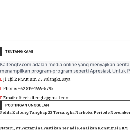
TENTANG KAMI
Kaltengtv.com adalah media online yang menyajikan berita 
menampilkan program-program seperti Apresiasi, Untuk 
Jl. Tjilik Riwut Km 2,5 Palangka Raya
Phone: +62 819-1555-6795
Email: officekaltengtv@gmail.com
POSTINGAN UNGGULAN
Polda Kalteng Tangkap 22 Tersangka Narkoba, Periode November
Nataru, PT Pertamina Pastikan Terjadi Kenaikan Konsumsi BBM