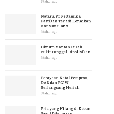
3 tahun ago
Nataru, PT Pertamina
Pastikan Terjadi Kenaikan
Konsumsi BBM
3 tahun ago
Oknum Mantan Lurah
Bukit Tunggal Dipolisikan
3 tahun ago
Perayaan Natal Pemprov,
DAD dan PGIW
Berlangsung Meriah
3 tahun ago
Pria yang Hilang di Kebun
Sawit Ditemukan