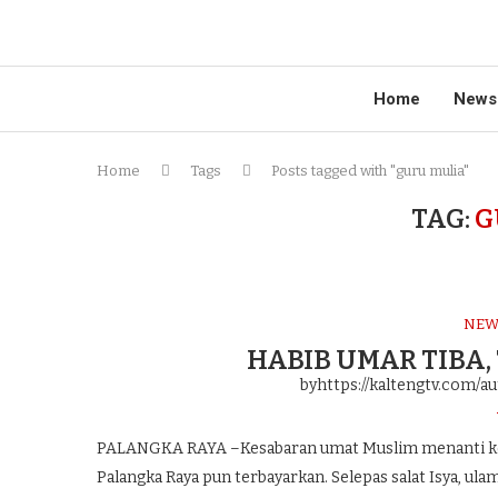
Home
News
Home
Tags
Posts tagged with "guru mulia"
TAG:
G
NEW
HABIB UMAR TIBA,
byhttps://kaltengtv.com/au
PALANGKA RAYA –Kesabaran umat Muslim menanti keda
Palangka Raya pun terbayarkan. Selepas salat Isya, ula