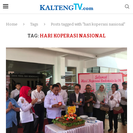
Home
Tags
Posts tagged with "hari koperasi nasional"
TAG:
HARI KOPERASI NASIONAL