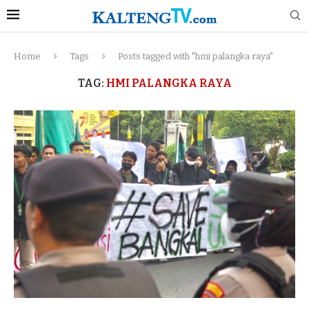
Home
Tags
Posts tagged with "hmi palangka raya"
TAG:
HMI PALANGKA RAYA