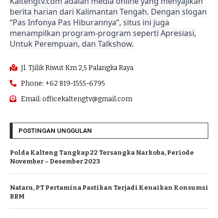
Kaltengtv.com adalah media online yang menyajikan
berita harian dari Kalimantan Tengah. Dengan slogan
“Pas Infonya Pas Hiburannya”, situs ini juga
menampilkan program-program seperti Apresiasi,
Untuk Perempuan, dan Talkshow.
Jl. Tjilik Riwut Km 2,5 Palangka Raya
Phone: +62 819-1555-6795
Email: officekaltengtv@gmail.com
POSTINGAN UNGGULAN
Polda Kalteng Tangkap 22 Tersangka Narkoba, Periode
November – Desember 2023
Nataru, PT Pertamina Pastikan Terjadi Kenaikan Konsumsi
BBM