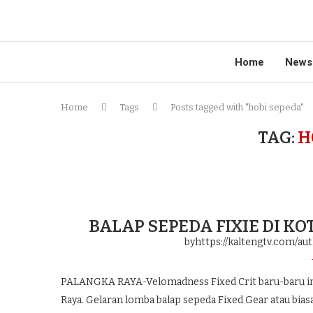
Home
News
Home
Tags
Posts tagged with "hobi sepeda"
TAG:
H
BALAP SEPEDA FIXIE DI K
byhttps://kaltengtv.com/au
PALANGKA RAYA-Velomadness Fixed Crit baru-baru ini 
Raya. Gelaran lomba balap sepeda Fixed Gear atau biasa