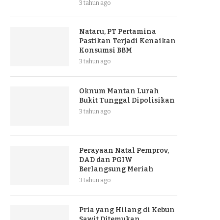
3 tahun ago
Nataru, PT Pertamina
Pastikan Terjadi Kenaikan
Konsumsi BBM
3 tahun ago
Oknum Mantan Lurah
Bukit Tunggal Dipolisikan
3 tahun ago
Perayaan Natal Pemprov,
DAD dan PGIW
Berlangsung Meriah
3 tahun ago
Pria yang Hilang di Kebun
Sawit Ditemukan