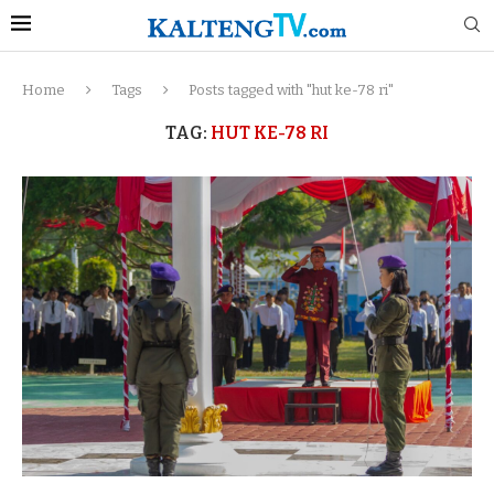
Home
Tags
Posts tagged with "hut ke-78 ri"
TAG:
HUT KE-78 RI