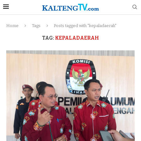
Home
Tags
Posts tagged with "kepaladaerah"
TAG:
KEPALADAERAH