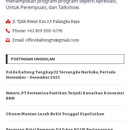
menampilkan program-program seperti Apresiasi,
Untuk Perempuan, dan Talkshow.
Jl. Tjilik Riwut Km 2,5 Palangka Raya
Phone: +62 819-1555-6795
Email: officekaltengtv@gmail.com
POSTINGAN UNGGULAN
Polda Kalteng Tangkap 22 Tersangka Narkoba, Periode
November – Desember 2023
Nataru, PT Pertamina Pastikan Terjadi Kenaikan Konsumsi
BBM
Oknum Mantan Lurah Bukit Tunggal Dipolisikan
Perayaan Natal Pemprov, DAD dan PGIW Berlangsung