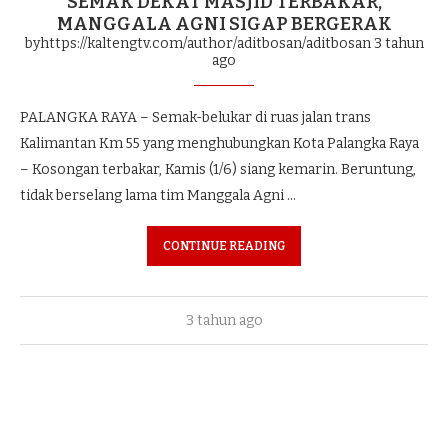
SEMAK DEKAT MASJID TERBAKAR,
MANGGALA AGNI SIGAP BERGERAK
byhttps://kaltengtv.com/author/aditbosan/aditbosan
3 tahun
ago
PALANGKA RAYA – Semak-belukar di ruas jalan trans
Kalimantan Km 55 yang menghubungkan Kota Palangka Raya
– Kosongan terbakar, Kamis (1/6) siang kemarin. Beruntung,
tidak berselang lama tim Manggala Agni …
CONTINUE READING
3 tahun ago