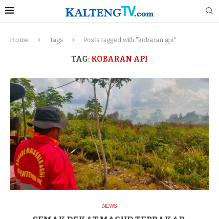
Home
Tags
Posts tagged with "kobaran api"
TAG:
KOBARAN API
NEWS