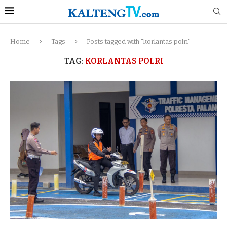
Home
Tags
Posts tagged with "korlantas polri"
TAG:
KORLANTAS POLRI