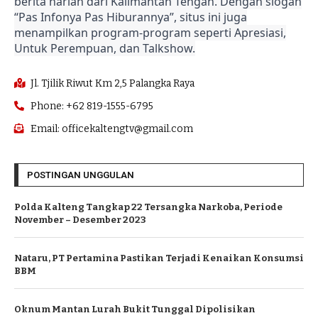
berita harian dari Kalimantan Tengah. Dengan slogan
“Pas Infonya Pas Hiburannya”, situs ini juga
menampilkan program-program seperti Apresiasi,
Untuk Perempuan, dan Talkshow.
Jl. Tjilik Riwut Km 2,5 Palangka Raya
Phone: +62 819-1555-6795
Email: officekaltengtv@gmail.com
POSTINGAN UNGGULAN
Polda Kalteng Tangkap 22 Tersangka Narkoba, Periode
November – Desember 2023
Nataru, PT Pertamina Pastikan Terjadi Kenaikan Konsumsi
BBM
Oknum Mantan Lurah Bukit Tunggal Dipolisikan