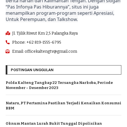
berita harian dari Kalimantan Tengah. Dengan slogan
“Pas Infonya Pas Hiburannya”, situs ini juga
menampilkan program-program seperti Apresiasi,
Untuk Perempuan, dan Talkshow.
Jl. Tjilik Riwut Km 2,5 Palangka Raya
Phone: +62 819-1555-6795
Email: officekaltengtv@gmail.com
POSTINGAN UNGGULAN
Polda Kalteng Tangkap 22 Tersangka Narkoba, Periode
November – Desember 2023
Nataru, PT Pertamina Pastikan Terjadi Kenaikan Konsumsi
BBM
Oknum Mantan Lurah Bukit Tunggal Dipolisikan