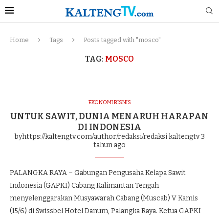
Home
Tags
Posts tagged with "mosco"
TAG:
MOSCO
EKONOMI BISNIS
UNTUK SAWIT, DUNIA MENARUH HARAPAN
DI INDONESIA
byhttps://kaltengtv.com/author/redaksi/redaksi kaltengtv
3
tahun ago
PALANGKA RAYA – Gabungan Pengusaha Kelapa Sawit
Indonesia (GAPKI) Cabang Kalimantan Tengah
menyelenggarakan Musyawarah Cabang (Muscab) V Kamis
(15/6) di Swissbel Hotel Danum, Palangka Raya. Ketua GAPKI