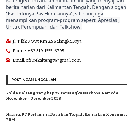
Kaltengtv.com adalah media online yang menyajikan
berita harian dari Kalimantan Tengah. Dengan slogan
“Pas Infonya Pas Hiburannya”, situs ini juga
menampilkan program-program seperti Apresiasi,
Untuk Perempuan, dan Talkshow.
Jl. Tjilik Riwut Km 2,5 Palangka Raya
Phone: +62 819-1555-6795
Email: officekaltengtv@gmail.com
POSTINGAN UNGGULAN
Polda Kalteng Tangkap 22 Tersangka Narkoba, Periode
November – Desember 2023
Nataru, PT Pertamina Pastikan Terjadi Kenaikan Konsumsi
BBM