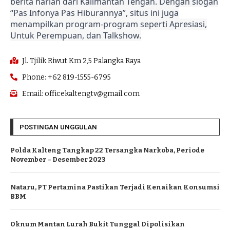
berita harian dari Kalimantan Tengah. Dengan slogan
“Pas Infonya Pas Hiburannya”, situs ini juga
menampilkan program-program seperti Apresiasi,
Untuk Perempuan, dan Talkshow.
Jl. Tjilik Riwut Km 2,5 Palangka Raya
Phone: +62 819-1555-6795
Email: officekaltengtv@gmail.com
POSTINGAN UNGGULAN
Polda Kalteng Tangkap 22 Tersangka Narkoba, Periode
November – Desember 2023
Nataru, PT Pertamina Pastikan Terjadi Kenaikan Konsumsi
BBM
Oknum Mantan Lurah Bukit Tunggal Dipolisikan