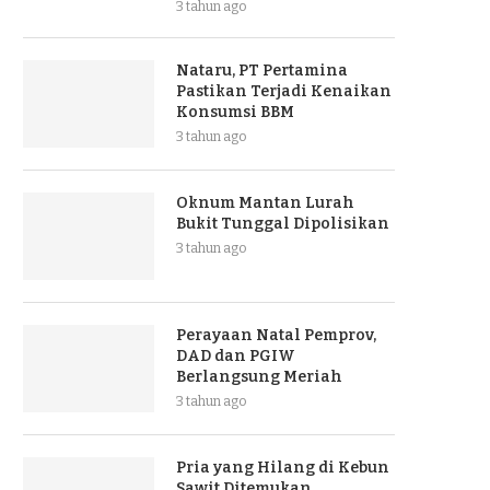
3 tahun ago
Nataru, PT Pertamina
Pastikan Terjadi Kenaikan
Konsumsi BBM
3 tahun ago
Oknum Mantan Lurah
Bukit Tunggal Dipolisikan
3 tahun ago
Perayaan Natal Pemprov,
DAD dan PGIW
Berlangsung Meriah
3 tahun ago
Pria yang Hilang di Kebun
Sawit Ditemukan