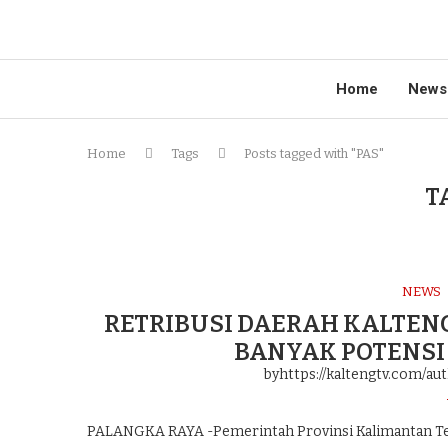
Home
News
Home
Tags
Posts tagged with "PAS"
T
NEWS
RETRIBUSI DAERAH KALTENG
BANYAK POTENSI
byhttps://kaltengtv.com/au
PALANGKA RAYA -Pemerintah Provinsi Kalimantan Ten