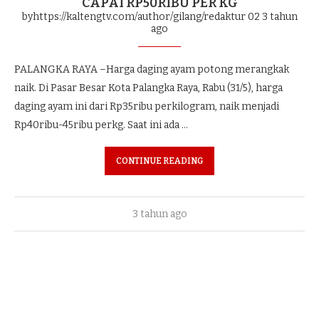
CAPAI RP50RIBU PER KG
byhttps://kaltengtv.com/author/gilang/redaktur 02
3 tahun
ago
PALANGKA RAYA –Harga daging ayam potong merangkak
naik. Di Pasar Besar Kota Palangka Raya, Rabu (31/5), harga
daging ayam ini dari Rp35ribu perkilogram, naik menjadi
Rp40ribu-45ribu perkg. Saat ini ada …
CONTINUE READING
3 tahun ago