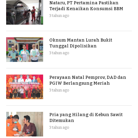
Nataru, PT Pertamina Pastikan
Terjadi Kenaikan Konsumsi BBM
3 tahun ago
Oknum Mantan Lurah Bukit
Tunggal Dipolisikan
3 tahun ago
Perayaan Natal Pemprov, DAD dan
PGIW Berlangsung Meriah
3 tahun ago
Pria yang Hilang di Kebun Sawit
Ditemukan
3 tahun ago