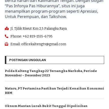
berita harian dari Kalimantan Tengah. Dengan slogan
“Pas Infonya Pas Hiburannya”, situs ini juga
menampilkan program-program seperti Apresiasi,
Untuk Perempuan, dan Talkshow.
Jl. Tjilik Riwut Km 2,5 Palangka Raya
Phone: +62 819-1555-6795
Email: officekaltengtv@gmail.com
POSTINGAN UNGGULAN
Polda Kalteng Tangkap 22 Tersangka Narkoba, Periode
November – Desember 2023
Nataru, PT Pertamina Pastikan Terjadi Kenaikan Konsumsi
BBM
Oknum Mantan Lurah Bukit Tunggal Dipolisikan