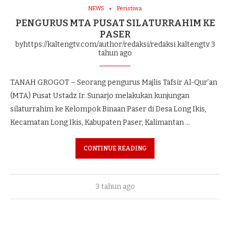
NEWS
Peristiwa
PENGURUS MTA PUSAT SILATURRAHIM KE
PASER
byhttps://kaltengtv.com/author/redaksi/redaksi kaltengtv
3
tahun ago
TANAH GROGOT – Seorang pengurus Majlis Tafsir Al-Qur’an
(MTA) Pusat Ustadz Ir. Sunarjo melakukan kunjungan
silaturrahim ke Kelompok Binaan Paser di Desa Long Ikis,
Kecamatan Long Ikis, Kabupaten Paser, Kalimantan …
CONTINUE READING
3 tahun ago