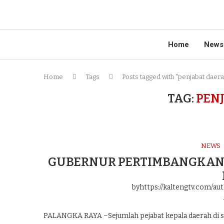
Home
News
Home
Tags
Posts tagged with "penjabat daera
TAG:
PEN
NEWS
GUBERNUR PERTIMBANGKAN 
byhttps://kaltengtv.com/au
PALANGKA RAYA –Sejumlah pejabat kepala daerah di se