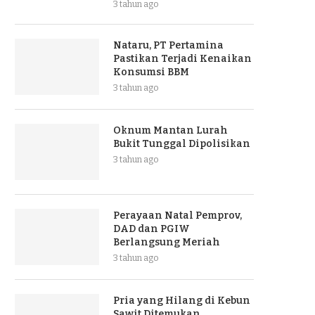
3 tahun ago
Nataru, PT Pertamina
Pastikan Terjadi Kenaikan
Konsumsi BBM
3 tahun ago
Oknum Mantan Lurah
Bukit Tunggal Dipolisikan
3 tahun ago
Perayaan Natal Pemprov,
DAD dan PGIW
Berlangsung Meriah
3 tahun ago
Pria yang Hilang di Kebun
Sawit Ditemukan