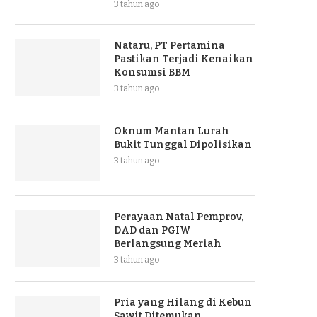
3 tahun ago
Nataru, PT Pertamina
Pastikan Terjadi Kenaikan
Konsumsi BBM
3 tahun ago
Oknum Mantan Lurah
Bukit Tunggal Dipolisikan
3 tahun ago
Perayaan Natal Pemprov,
DAD dan PGIW
Berlangsung Meriah
3 tahun ago
Pria yang Hilang di Kebun
Sawit Ditemukan