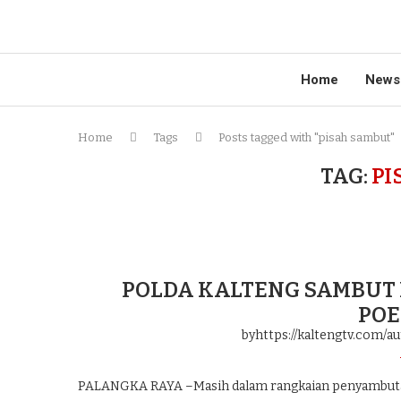
Home
News
Home
Tags
Posts tagged with "pisah sambut"
TAG:
PI
POLDA KALTENG SAMBUT 
PO
byhttps://kaltengtv.com/au
PALANGKA RAYA –Masih dalam rangkaian penyambutan 