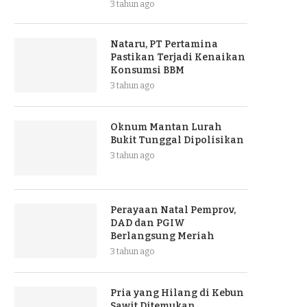
3 tahun ago
Nataru, PT Pertamina
Pastikan Terjadi Kenaikan
Konsumsi BBM
3 tahun ago
Oknum Mantan Lurah
Bukit Tunggal Dipolisikan
3 tahun ago
Perayaan Natal Pemprov,
DAD dan PGIW
Berlangsung Meriah
3 tahun ago
Pria yang Hilang di Kebun
Sawit Ditemukan