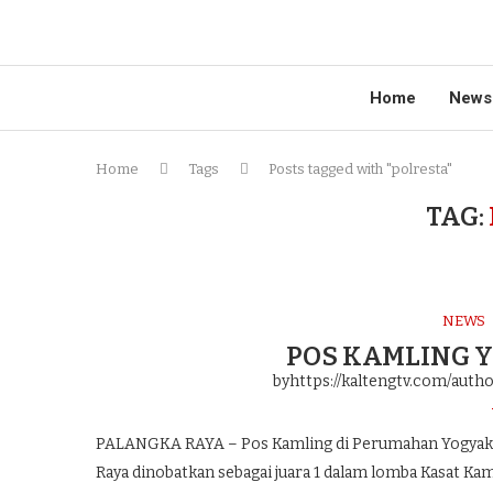
Home
News
Home
Tags
Posts tagged with "polresta"
TAG:
NEWS
POS KAMLING 
byhttps://kaltengtv.com/autho
PALANGKA RAYA – Pos Kamling di Perumahan Yogyaka
Raya dinobatkan sebagai juara 1 dalam lomba Kasat Kam