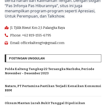
berita harian dari Kalimantan Tengah. Dengan slogan
“Pas Infonya Pas Hiburannya”, situs ini juga
menampilkan program-program seperti Apresiasi,
Untuk Perempuan, dan Talkshow.
Jl. Tjilik Riwut Km 2,5 Palangka Raya
Phone: +62 819-1555-6795
Email: officekaltengtv@gmail.com
POSTINGAN UNGGULAN
Polda Kalteng Tangkap 22 Tersangka Narkoba, Periode
November – Desember 2023
Nataru, PT Pertamina Pastikan Terjadi Kenaikan Konsumsi
BBM
Oknum Mantan Lurah Bukit Tunggal Dipolisikan