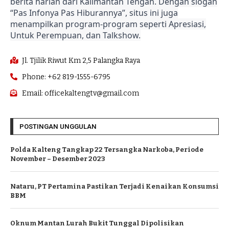
berita harian dari Kalimantan Tengah. Dengan slogan
“Pas Infonya Pas Hiburannya”, situs ini juga
menampilkan program-program seperti Apresiasi,
Untuk Perempuan, dan Talkshow.
Jl. Tjilik Riwut Km 2,5 Palangka Raya
Phone: +62 819-1555-6795
Email: officekaltengtv@gmail.com
POSTINGAN UNGGULAN
Polda Kalteng Tangkap 22 Tersangka Narkoba, Periode
November – Desember 2023
Nataru, PT Pertamina Pastikan Terjadi Kenaikan Konsumsi
BBM
Oknum Mantan Lurah Bukit Tunggal Dipolisikan