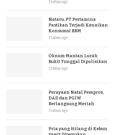
3 tahun ago
Nataru, PT Pertamina
Pastikan Terjadi Kenaikan
Konsumsi BBM
3 tahun ago
Oknum Mantan Lurah
Bukit Tunggal Dipolisikan
3 tahun ago
Perayaan Natal Pemprov,
DAD dan PGIW
Berlangsung Meriah
3 tahun ago
Pria yang Hilang di Kebun
Sawit Ditemukan