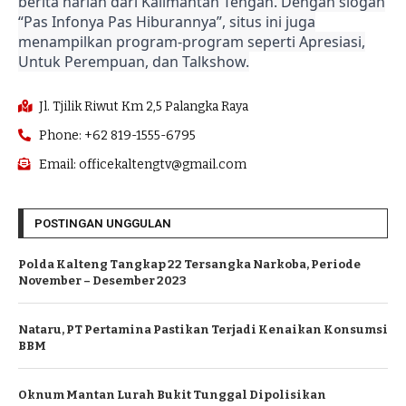
berita harian dari Kalimantan Tengah. Dengan slogan
“Pas Infonya Pas Hiburannya”, situs ini juga
menampilkan program-program seperti Apresiasi,
Untuk Perempuan, dan Talkshow.
Jl. Tjilik Riwut Km 2,5 Palangka Raya
Phone: +62 819-1555-6795
Email: officekaltengtv@gmail.com
POSTINGAN UNGGULAN
Polda Kalteng Tangkap 22 Tersangka Narkoba, Periode
November – Desember 2023
Nataru, PT Pertamina Pastikan Terjadi Kenaikan Konsumsi
BBM
Oknum Mantan Lurah Bukit Tunggal Dipolisikan