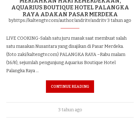
MERIAHKAN HARI KEMERDEKAAN,
AQUARIUS BOUTIQUE HOTEL PALANGKA
RAYA ADAKAN PASAR MERDEKA
byhttps://kaltengtv.com/author/andritv/andritv
3 tahun ago
LIVE COOKING-Salah satu juru masak saat membuat salah
satu masakan Nusantara yang disajikan di Pasar Merdeka.
(foto zaki/kaltengtv.com) PALANGKA RAYA –Rabu malam
(16/8), sejumlah pengunjung Aquarius Boutique Hotel
Palangka Raya …
CONTINUE READING
3 tahun ago