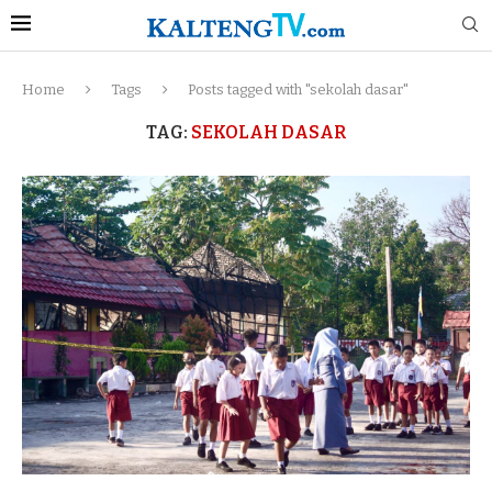
Home
Tags
Posts tagged with "sekolah dasar"
TAG:
SEKOLAH DASAR