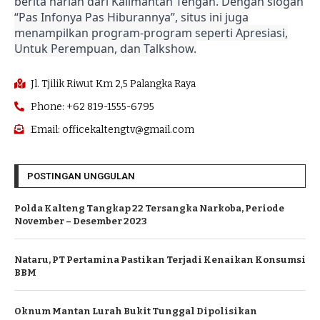
berita harian dari Kalimantan Tengah. Dengan slogan
“Pas Infonya Pas Hiburannya”, situs ini juga
menampilkan program-program seperti Apresiasi,
Untuk Perempuan, dan Talkshow.
Jl. Tjilik Riwut Km 2,5 Palangka Raya
Phone: +62 819-1555-6795
Email: officekaltengtv@gmail.com
POSTINGAN UNGGULAN
Polda Kalteng Tangkap 22 Tersangka Narkoba, Periode
November – Desember 2023
Nataru, PT Pertamina Pastikan Terjadi Kenaikan Konsumsi
BBM
Oknum Mantan Lurah Bukit Tunggal Dipolisikan