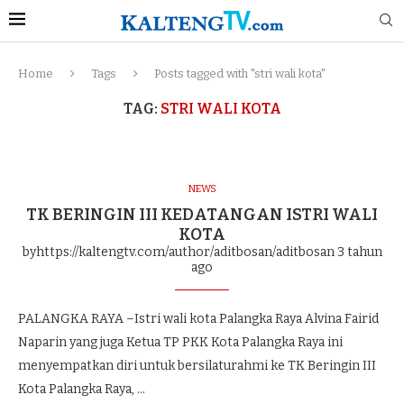
Home
Tags
Posts tagged with "stri wali kota"
TAG:
STRI WALI KOTA
NEWS
TK BERINGIN III KEDATANGAN ISTRI WALI
KOTA
byhttps://kaltengtv.com/author/aditbosan/aditbosan
3 tahun
ago
PALANGKA RAYA –Istri wali kota Palangka Raya Alvina Fairid
Naparin yang juga Ketua TP PKK Kota Palangka Raya ini
menyempatkan diri untuk bersilaturahmi ke TK Beringin III
Kota Palangka Raya, …