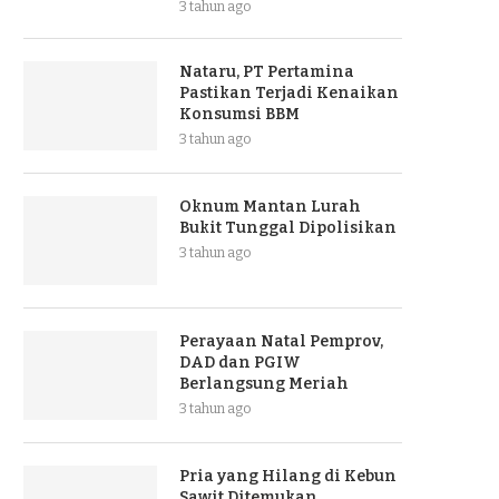
3 tahun ago
Nataru, PT Pertamina
Pastikan Terjadi Kenaikan
Konsumsi BBM
3 tahun ago
Oknum Mantan Lurah
Bukit Tunggal Dipolisikan
3 tahun ago
Perayaan Natal Pemprov,
DAD dan PGIW
Berlangsung Meriah
3 tahun ago
Pria yang Hilang di Kebun
Sawit Ditemukan