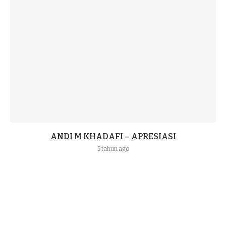
ANDI M KHADAFI – APRESIASI
5 tahun ago