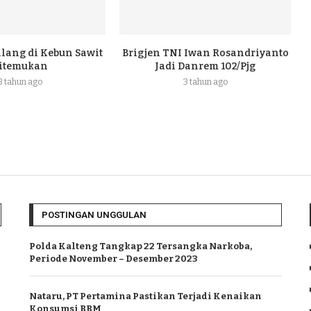
ilang di Kebun Sawit
Brigjen TNI Iwan Rosandriyanto
itemukan
Jadi Danrem 102/Pjg
3 tahun ago
3 tahun ago
POSTINGAN UNGGULAN
Polda Kalteng Tangkap 22 Tersangka Narkoba,
Periode November – Desember 2023
Nataru, PT Pertamina Pastikan Terjadi Kenaikan
Konsumsi BBM