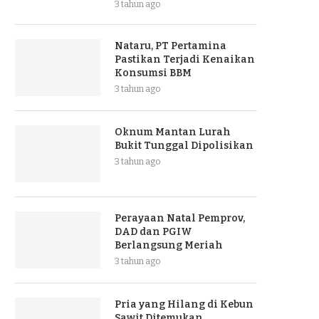
3 tahun ago
Nataru, PT Pertamina
Pastikan Terjadi Kenaikan
Konsumsi BBM
3 tahun ago
Oknum Mantan Lurah
Bukit Tunggal Dipolisikan
3 tahun ago
Perayaan Natal Pemprov,
DAD dan PGIW
Berlangsung Meriah
3 tahun ago
Pria yang Hilang di Kebun
Sawit Ditemukan