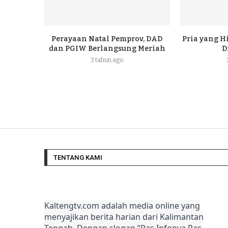
Perayaan Natal Pemprov, DAD
Pria yang H
dan PGIW Berlangsung Meriah
D
3 tahun ago
TENTANG KAMI
Kaltengtv.com adalah media online yang
menyajikan berita harian dari Kalimantan
Tengah. Dengan slogan “Pas Infonya Pas