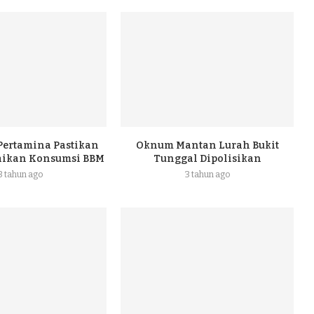
 Pertamina Pastikan
Oknum Mantan Lurah Bukit
naikan Konsumsi BBM
Tunggal Dipolisikan
3 tahun ago
3 tahun ago