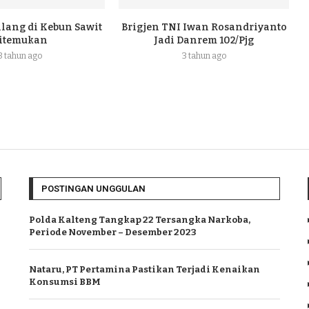
ilang di Kebun Sawit
Brigjen TNI Iwan Rosandriyanto
itemukan
Jadi Danrem 102/Pjg
3 tahun ago
3 tahun ago
POSTINGAN UNGGULAN
Polda Kalteng Tangkap 22 Tersangka Narkoba,
Periode November – Desember 2023
Nataru, PT Pertamina Pastikan Terjadi Kenaikan
Konsumsi BBM