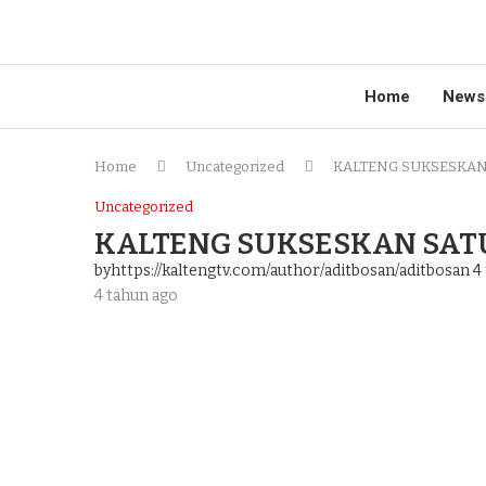
Home
News
Home
Uncategorized
KALTENG SUKSESKAN
Uncategorized
KALTENG SUKSESKAN SATU
byhttps://kaltengtv.com/author/aditbosan/aditbosan
4 
4 tahun ago