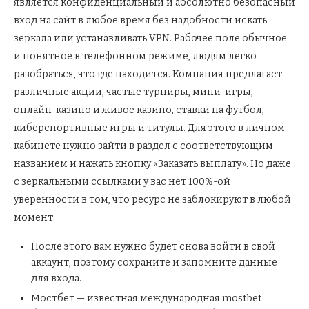
является конфиденциальный и абсолютно безопасный
вход на сайт в любое время без надобности искать
зеркала или устанавливать VPN. Рабочее поле обычное
и понятное в телефонном режиме, людям легко
разобраться, что где находится. Компания предлагает
различные акции, частые турниры, мини-игры,
онлайн-казино и живое казино, ставки на футбол,
киберспортивные игры и титулы. Для этого в личном
кабинете нужно зайти в раздел с соответствующим
названием и нажать кнопку «Заказать выплату». Но даже
с зеркальными ссылками у вас нет 100%-ой
уверенности в том, что ресурс не заблокируют в любой
момент.
После этого вам нужно будет снова войти в свой
аккаунт, поэтому сохраните и запомните данные
для входа.
Мостбет — известная международная mostbet