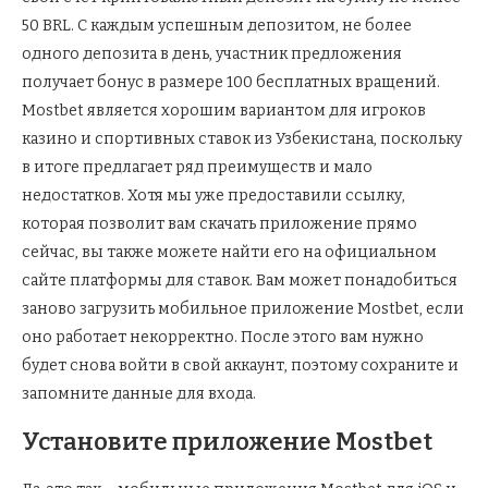
50 BRL. С каждым успешным депозитом, не более
одного депозита в день, участник предложения
получает бонус в размере 100 бесплатных вращений.
Mostbet является хорошим вариантом для игроков
казино и спортивных ставок из Узбекистана, поскольку
в итоге предлагает ряд преимуществ и мало
недостатков. Хотя мы уже предоставили ссылку,
которая позволит вам скачать приложение прямо
сейчас, вы также можете найти его на официальном
сайте платформы для ставок. Вам может понадобиться
заново загрузить мобильное приложение Mostbet, если
оно работает некорректно. После этого вам нужно
будет снова войти в свой аккаунт, поэтому сохраните и
запомните данные для входа.
Установите приложение Mostbet