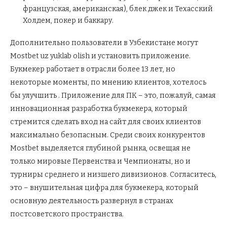
французская, американская), блек джек и Техасский
Холдем, покер и баккару.
Дополнительно пользователи в Узбекистане могут
Mostbet uz yuklab olish и установить приложение.
Букмекер работает в отрасли более 13 лет, но
некоторые моменты, по мнению клиентов, хотелось
бы улучшить . Приложение для ПК – это, пожалуй, самая
инновационная разработка букмекера, который
стремится сделать вход на сайт для своих клиентов
максимально безопасным. Среди своих конкурентов
Mostbet выделяется глубиной рынка, освещая не
только мировые Первенства и Чемпионаты, но и
турниры среднего и низшего дивизионов. Согласитесь,
это – внушительная цифра для букмекера, который
основную деятельность развернул в странах
постсоветского пространства.