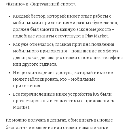
«Казино» и «Виртуальный спорт».
Каждый беттор, который имеет опыт работы с
мобильными приложениями разных букмекеров,
должен был заметить важную закономерность –
подобные утилиты отсутствуют в Play Market.
Как уже отмечалось, главная причина появления
мобильного приложения – повышение комфорта
для игроков, делающих ставки с помощью телефона
или другого гаджета.
И еще один вариант доступа, который никто не
может заблокировать, это – мобильные
приложения.
Все перечисленные ниже устройства iOS были
протестированы и совместимы с приложением
Mostbet.
Их можно получать в деньгах, обменивать на новые
бесплатные вращения или ставки, накапливать и