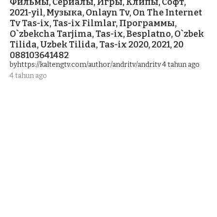
Фильмы, Сериалы, Игры, Клипы, Софт,
2021-yil, Музыка, Onlayn Tv, On The Internet
Tv Tas-ix, Tas-ix Filmlar, Программы,
O`zbekcha Tarjima, Tas-ix, Besplatno, O`zbek
Tilida, Uzbek Tilida, Tas-ix 2020, 2021, 20
088103641482
byhttps://kaltengtv.com/author/andritv/andritv
4 tahun ago
4 tahun ago