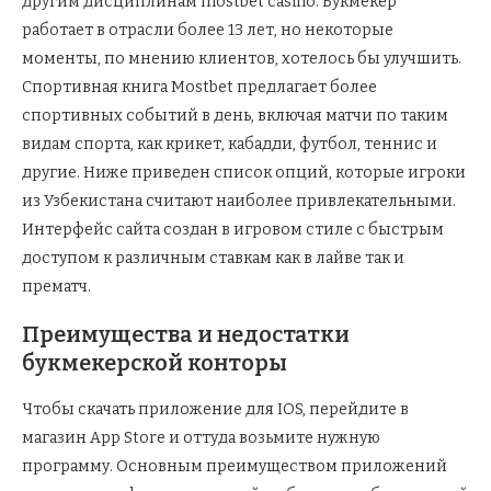
другим дисциплинам mostbet casino. Букмекер
работает в отрасли более 13 лет, но некоторые
моменты, по мнению клиентов, хотелось бы улучшить.
Спортивная книга Mostbet предлагает более
спортивных событий в день, включая матчи по таким
видам спорта, как крикет, кабадди, футбол, теннис и
другие. Ниже приведен список опций, которые игроки
из Узбекистана считают наиболее привлекательными.
Интерфейс сайта создан в игровом стиле с быстрым
доступом к различным ставкам как в лайве так и
прематч.
Преимущества и недостатки
букмекерской конторы
Чтобы скачать приложение для IOS, перейдите в
магазин App Store и оттуда возьмите нужную
программу. Основным преимуществом приложений