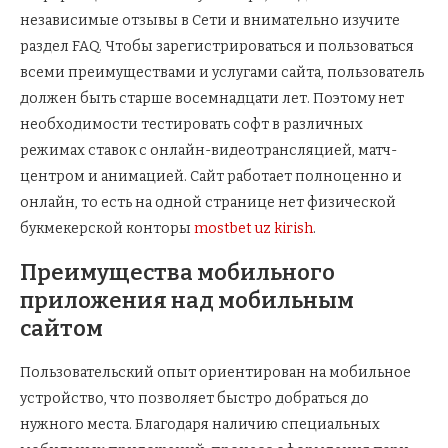
независимые отзывы в Сети и внимательно изучите
раздел FAQ. Чтобы зарегистрироваться и пользоваться
всеми преимуществами и услугами сайта, пользователь
должен быть старше восемнадцати лет. Поэтому нет
необходимости тестировать софт в различных
режимах ставок с онлайн-видеотрансляцией, матч-
центром и анимацией. Сайт работает полноценно и
онлайн, то есть на одной странице нет физической
букмекерской конторы
mostbet uz kirish
.
Преимущества мобильного
приложения над мобильным
сайтом
Пользовательский опыт ориентирован на мобильное
устройство, что позволяет быстро добраться до
нужного места. Благодаря наличию специальных