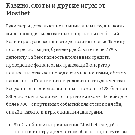
Казино, слоты и другие игры от
Mostbet
Букмекеры добавляют их в линию днем в будни, когда в
мире проходит мало важных спортивных событий.
Если игрок успевает внести депозит в первые 15 минут
после регистрации, букмекер добавляет еще 25% к
депозиту. За безопасность вложенных средств,
проведение финансовых транзакций оператор
полностью отвечает перед своими клиентами, об этом
написано в «Положениях и условиях сотрудничества».
Все данные игроков защищены с помощью 128-битной
SSL-системы и кодируются прямо на входе. Вы найдете
более 700+ спортивных событий для ставок онлайн,
онлайн-казино и игры с живыми дилерами.
Чтобы обновить приложение Mostbet, следуйте
полным инструкциям в этом обзоре, но, по сути, вы