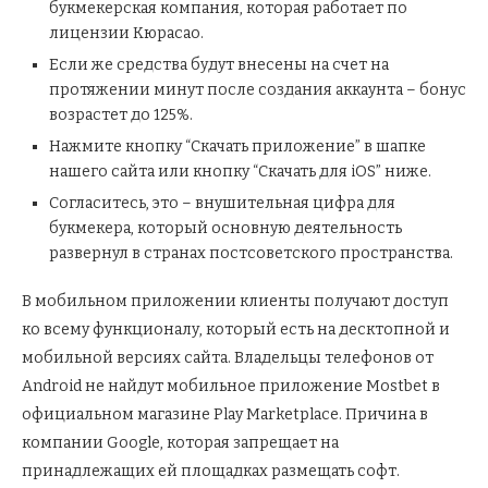
букмекерская компания, которая работает по
лицензии Кюрасао.
Если же средства будут внесены на счет на
протяжении минут после создания аккаунта – бонус
возрастет до 125%.
Нажмите кнопку “Скачать приложение” в шапке
нашего сайта или кнопку “Скачать для iOS” ниже.
Согласитесь, это – внушительная цифра для
букмекера, который основную деятельность
развернул в странах постсоветского пространства.
В мобильном приложении клиенты получают доступ
ко всему функционалу, который есть на десктопной и
мобильной версиях сайта. Владельцы телефонов от
Android не найдут мобильное приложение Mostbet в
официальном магазине Play Marketplace. Причина в
компании Google, которая запрещает на
принадлежащих ей площадках размещать софт.