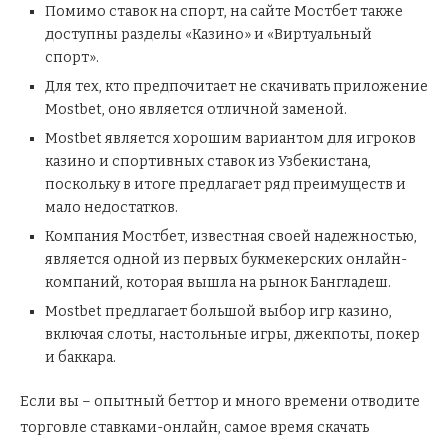
Помимо ставок на спорт, на сайте Мостбет также
доступны разделы «Казино» и «Виртуальный
спорт».
Для тех, кто предпочитает не скачивать приложение
Mostbet, оно является отличной заменой.
Mostbet является хорошим вариантом для игроков
казино и спортивных ставок из Узбекистана,
поскольку в итоге предлагает ряд преимуществ и
мало недостатков.
Компания Мостбет, известная своей надежностью,
является одной из первых букмекерских онлайн-
компаний, которая вышла на рынок Бангладеш.
Mostbet предлагает большой выбор игр казино,
включая слоты, настольные игры, джекпоты, покер
и баккара.
Если вы – опытный беттор и много времени отводите
торговле ставками-онлайн, самое время скачать