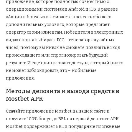
приложение, которое полностью совместимо с
операционными системами Android и iOS. В разделе
«Акции и бонусы» вы сможете прочесть обо всех
дополнительных условиях, которые предлагает
оператор своим клиентам. Победителя в электронных
видах спорта выбирает ГСС – генератор случайных
чисел, поэтому вы никак не сможете повлиять на ход
происходящего или спрогнозировать будущий
результат. И еще один вариант доступа, который никто
не может заблокировать, это – мобильные
приложения.
Методы депозита и вывода средств в
Mostbet APK
Скачайте приложение Mostbet на нашем сайте и
получите 100% бонус до BRL на первый депозит. APK
Mostbet поддерживает BRL и популярные платежные