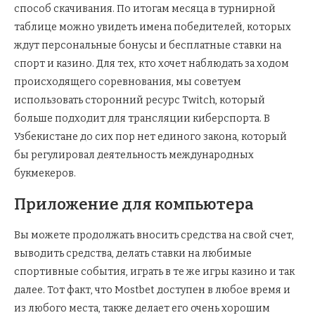
способ скачивания. По итогам месяца в турнирной
таблице можно увидеть имена победителей, которых
ждут персональные бонусы и бесплатные ставки на
спорт и казино. Для тех, кто хочет наблюдать за ходом
происходящего соревнования, мы советуем
использовать сторонний ресурс Twitch, который
больше подходит для трансляции киберспорта. В
Узбекистане до сих пор нет единого закона, который
бы регулировал деятельность международных
букмекеров.
Приложение для компьютера
Вы можете продолжать вносить средства на свой счет,
выводить средства, делать ставки на любимые
спортивные события, играть в те же игры казино и так
далее. Тот факт, что Mostbet доступен в любое время и
из любого места, также делает его очень хорошим