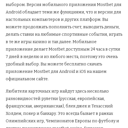
выбором. Версия мобильного приложения Mostbet для
Android обладает теми же функциями, что и версии для
настольных компьютеров и других платформ. Вы
можете продолжать пополнять счет, выводить деньги,
делать ставки на любимые спортивные события, играть
в те же игры казино и так далее. Мобильное
приложение делает Mostbet доступным 24 часа в сутки
7 дней в неделю и из любого места, поэтому это очень
удобный выбор. Вы можете бесплатно скачать
приложение Mostbet для Android и iOS на нашем
официальном сайте.
Любители карточных игр найдут здесь несколько
разновидностей рулетки (русская, европейская,
французская, американская), блек джек и Техасский
Холдем, покер и баккару. Это всегда бывает в рамках
Олимпийских игр, Чемпионатов Европы по футболу и