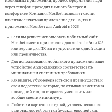
мобильных приложений, процесс оформления пари
через телефон проходит намного быстрее и
комфортнее. Компания Mostbet позволяет своим
клиентам скачать как приложение для iOS, так и
приложения Мостбет для Android в 2023.
Если вы решите использовать мобильный сайт
Mostbet вместо приложения для Android и/или iOS
или версии для ПК, вы не упустите ни одной акции
или преимущества.
Для использования мобильного приложения ваше
устройство Android должно соответствовать
минимальным системным требованиям.
Как видите, у букмекера есть свои преимущества и
свои недостатки, которые, по отзывам клиентов за
последний год, он старается уменьшить или
вообще свести к минимуму.
Любители карточных игр найдут здесь несколько
разновидностей рулетки (русская, европейская,