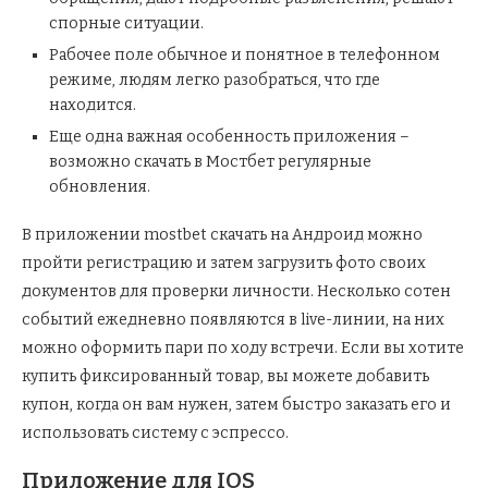
спорные ситуации.
Рабочее поле обычное и понятное в телефонном
режиме, людям легко разобраться, что где
находится.
Еще одна важная особенность приложения –
возможно скачать в Мостбет регулярные
обновления.
В приложении mostbet скачать на Андроид можно
пройти регистрацию и затем загрузить фото своих
документов для проверки личности. Несколько сотен
событий ежедневно появляются в live-линии, на них
можно оформить пари по ходу встречи. Если вы хотите
купить фиксированный товар, вы можете добавить
купон, когда он вам нужен, затем быстро заказать его и
использовать систему с эспрессо.
Приложение для IOS