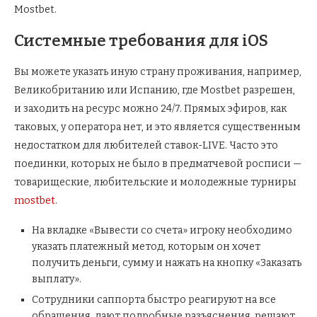
Mostbet.
Системные требования для iOS
Вы можете указать иную страну проживания, например,
Великобританию или Испанию, где Mostbet разрешен,
и заходить на ресурс можно 24/7. Прямых эфиров, как
таковых, у оператора нет, и это является существенным
недостатком для любителей ставок-LIVE. Часто это
поединки, которых не было в предматчевой росписи —
товарищеские, любительские и молодежные турниры
mostbet
.
На вкладке «Вывести со счета» игроку необходимо
указать платежный метод, которым он хочет
получить деньги, сумму и нажать на кнопку «Заказать
выплату».
Сотрудники саппорта быстро реагируют на все
обращения, дают подробные разъяснения, решают