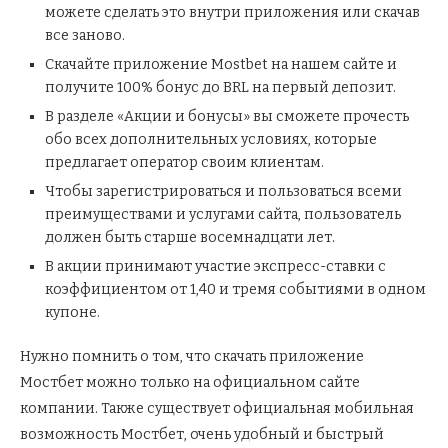
можете сделать это внутри приложения или скачав
все заново.
Скачайте приложение Mostbet на нашем сайте и
получите 100% бонус до BRL на первый депозит.
В разделе «Акции и бонусы» вы сможете прочесть
обо всех дополнительных условиях, которые
предлагает оператор своим клиентам.
Чтобы зарегистрироваться и пользоваться всеми
преимуществами и услугами сайта, пользователь
должен быть старше восемнадцати лет.
В акции принимают участие экспресс-ставки с
коэффициентом от 1,40 и тремя событиями в одном
купоне.
Нужно помнить о том, что скачать приложение
Мостбет можно только на официальном сайте
компании. Также существует официальная мобильная
возможность Мостбет, очень удобный и быстрый